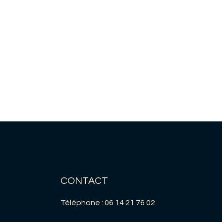
CONTACT
Téléphone : ‭06 14 21 76 02‬